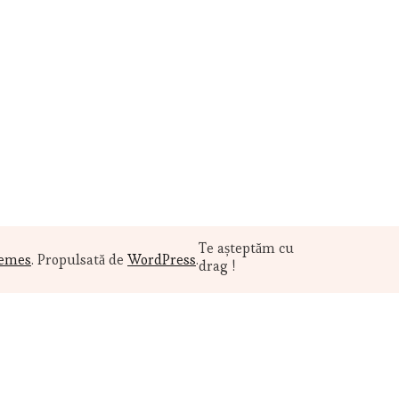
Te așteptăm cu
hemes
. Propulsată de
WordPress
.
drag !