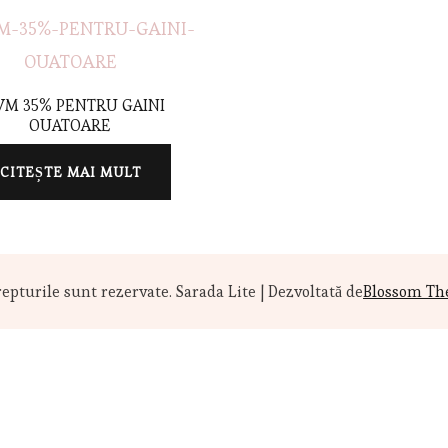
VM 35% PENTRU GAINI
OUATOARE
CITEȘTE MAI MULT
repturile sunt rezervate.
Sarada Lite | Dezvoltată de
Blossom T