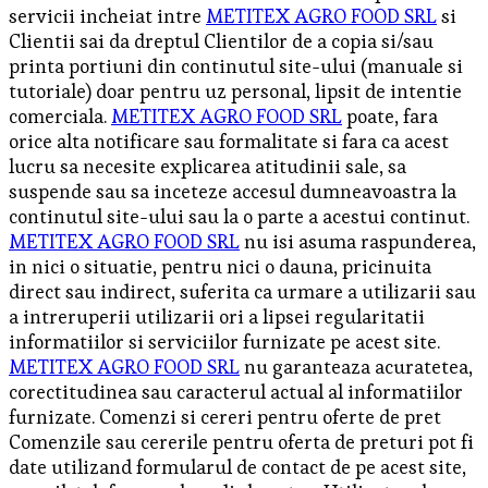
servicii incheiat intre
METITEX AGRO FOOD SRL
si
Clientii sai da dreptul Clientilor de a copia si/sau
printa portiuni din continutul site-ului (manuale si
tutoriale) doar pentru uz personal, lipsit de intentie
comerciala.
METITEX AGRO FOOD SRL
poate, fara
orice alta notificare sau formalitate si fara ca acest
lucru sa necesite explicarea atitudinii sale, sa
suspende sau sa inceteze accesul dumneavoastra la
continutul site-ului sau la o parte a acestui continut.
METITEX AGRO FOOD SRL
nu isi asuma raspunderea,
in nici o situatie, pentru nici o dauna, pricinuita
direct sau indirect, suferita ca urmare a utilizarii sau
a intreruperii utilizarii ori a lipsei regularitatii
informatiilor si serviciilor furnizate pe acest site.
METITEX AGRO FOOD SRL
nu garanteaza acuratetea,
corectitudinea sau caracterul actual al informatiilor
furnizate. Comenzi si cereri pentru oferte de pret
Comenzile sau cererile pentru oferta de preturi pot fi
date utilizand formularul de contact de pe acest site,