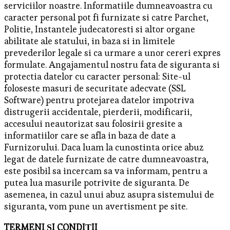
serviciilor noastre. Informatiile dumneavoastra cu
caracter personal pot fi furnizate si catre Parchet,
Politie, Instantele judecatoresti si altor organe
abilitate ale statului, in baza si in limitele
prevederilor legale si ca urmare a unor cereri expres
formulate. Angajamentul nostru fata de siguranta si
protectia datelor cu caracter personal: Site-ul
foloseste masuri de securitate adecvate (SSL
Software) pentru protejarea datelor impotriva
distrugerii accidentale, pierderii, modificarii,
accesului neautorizat sau folosirii gresite a
informatiilor care se afla in baza de date a
Furnizorului. Daca luam la cunostinta orice abuz
legat de datele furnizate de catre dumneavoastra,
este posibil sa incercam sa va informam, pentru a
putea lua masurile potrivite de siguranta. De
asemenea, in cazul unui abuz asupra sistemului de
siguranta, vom pune un avertisment pe site.
TERMENI ŞI CONDIŢII