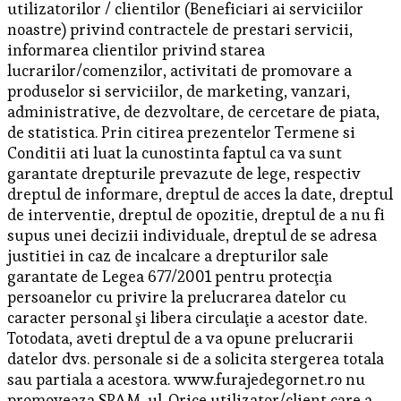
utilizatorilor / clientilor (Beneficiari ai serviciilor
noastre) privind contractele de prestari servicii,
informarea clientilor privind starea
lucrarilor/comenzilor, activitati de promovare a
produselor si serviciilor, de marketing, vanzari,
administrative, de dezvoltare, de cercetare de piata,
de statistica. Prin citirea prezentelor Termene si
Conditii ati luat la cunostinta faptul ca va sunt
garantate drepturile prevazute de lege, respectiv
dreptul de informare, dreptul de acces la date, dreptul
de interventie, dreptul de opozitie, dreptul de a nu fi
supus unei decizii individuale, dreptul de se adresa
justitiei in caz de incalcare a drepturilor sale
garantate de Legea 677/2001 pentru protecţia
persoanelor cu privire la prelucrarea datelor cu
caracter personal şi libera circulaţie a acestor date.
Totodata, aveti dreptul de a va opune prelucrarii
datelor dvs. personale si de a solicita stergerea totala
sau partiala a acestora. www.furajedegornet.ro nu
promoveaza SPAM-ul. Orice utilizator/client care a