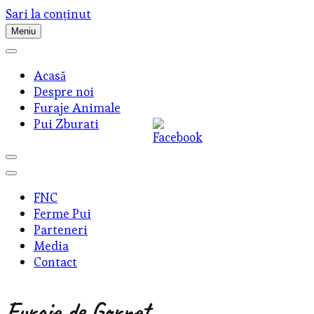
Sari la conținut
Meniu
Acasă
Despre noi
Furaje Animale
Pui Zburati
FNC
Ferme Pui
Parteneri
Media
Contact
Furaje de Gornet