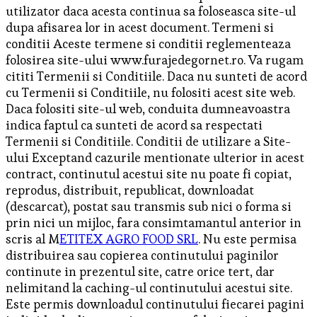
utilizator daca acesta continua sa foloseasca site-ul
dupa afisarea lor in acest document. Termeni si
conditii Aceste termene si conditii reglementeaza
folosirea site-ului www.furajedegornet.ro. Va rugam
cititi Termenii si Conditiile. Daca nu sunteti de acord
cu Termenii si Conditiile, nu folositi acest site web.
Daca folositi site-ul web, conduita dumneavoastra
indica faptul ca sunteti de acord sa respectati
Termenii si Conditiile. Conditii de utilizare a Site-
ului Exceptand cazurile mentionate ulterior in acest
contract, continutul acestui site nu poate fi copiat,
reprodus, distribuit, republicat, downloadat
(descarcat), postat sau transmis sub nici o forma si
prin nici un mijloc, fara consimtamantul anterior in
scris al M
ETITEX AGRO FOOD SRL
. Nu este permisa
distribuirea sau copierea continutului paginilor
continute in prezentul site, catre orice tert, dar
nelimitand la caching-ul continutului acestui site.
Este permis downloadul continutului fiecarei pagini