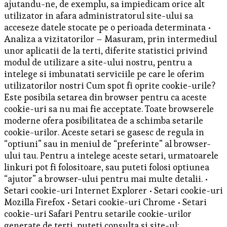
ajutandu-ne, de exemplu, sa impiedicam orice alt
utilizator in afara administratorul site-ului sa
acceseze datele stocate pe o perioada determinata •
Analiza a vizitatorilor – Masuram, prin intermediul
unor aplicatii de la terti, diferite statistici privind
modul de utilizare a site-ului nostru, pentru a
intelege si imbunatati serviciile pe care le oferim
utilizatorilor nostri Cum spot fi oprite cookie-urile?
Este posibila setarea din browser pentru ca aceste
cookie-uri sa nu mai fie acceptate. Toate browserele
moderne ofera posibilitatea de a schimba setarile
cookie-urilor. Aceste setari se gasesc de regula in
“optiuni” sau in meniul de “preferinte” al browser-
ului tau. Pentru a intelege aceste setari, urmatoarele
linkuri pot fi folositoare, sau puteti folosi optiunea
“ajutor” a browser-ului pentru mai multe detalii. •
Setari cookie-uri Internet Explorer • Setari cookie-uri
Mozilla Firefox • Setari cookie-uri Chrome • Setari
cookie-uri Safari Pentru setarile cookie-urilor
generate de terti, puteti consulta si site-ul: