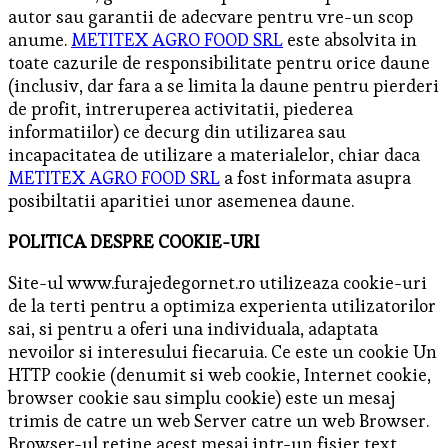
autor sau garantii de adecvare pentru vre-un scop
anume.
METITEX AGRO FOOD SRL
este absolvita in
toate cazurile de responsibilitate pentru orice daune
(inclusiv, dar fara a se limita la daune pentru pierderi
de profit, intreruperea activitatii, piederea
informatiilor) ce decurg din utilizarea sau
incapacitatea de utilizare a materialelor, chiar daca
METITEX AGRO FOOD SRL
a fost informata asupra
posibiltatii aparitiei unor asemenea daune.
POLITICA DESPRE COOKIE-URI
Site-ul www.furajedegornet.ro utilizeaza cookie-uri
de la terti pentru a optimiza experienta utilizatorilor
sai, si pentru a oferi una individuala, adaptata
nevoilor si interesului fiecaruia. Ce este un cookie Un
HTTP cookie (denumit si web cookie, Internet cookie,
browser cookie sau simplu cookie) este un mesaj
trimis de catre un web Server catre un web Browser.
Browser-ul retine acest mesaj intr-un fisier text.