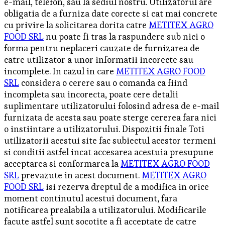
e-mail, telefon, sau la sediul nostru. Utilizatorul are
obligatia de a furniza date corecte si cat mai concrete
cu privire la solicitarea dorita catre
METITEX AGRO
FOOD SRL
nu poate fi tras la raspundere sub nici o
forma pentru neplaceri cauzate de furnizarea de
catre utilizator a unor informatii incorecte sau
incomplete. In cazul in care
METITEX AGRO FOOD
SRL
considera o cerere sau o comanda ca fiind
incompleta sau incorecta, poate cere detalii
suplimentare utilizatorului folosind adresa de e-mail
furnizata de acesta sau poate sterge cererea fara nici
o instiintare a utilizatorului. Dispozitii finale Toti
utilizatorii acestui site fac subiectul acestor termeni
si conditii astfel incat accesarea acestuia presupune
acceptarea si conformarea la
METITEX AGRO FOOD
SRL
prevazute in acest document.
METITEX AGRO
FOOD SRL
isi rezerva dreptul de a modifica in orice
moment continutul acestui document, fara
notificarea prealabila a utilizatorului. Modificarile
facute astfel sunt socotite a fi acceptate de catre