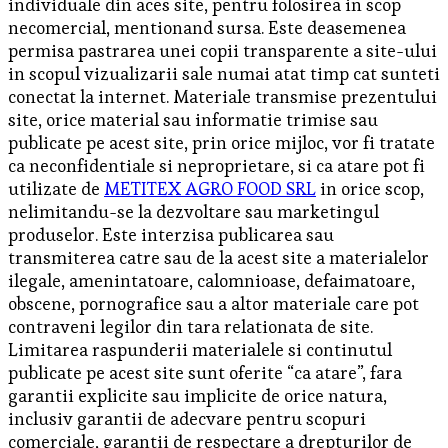
individuale din aces site, pentru folosirea in scop
necomercial, mentionand sursa. Este deasemenea
permisa pastrarea unei copii transparente a site-ului
in scopul vizualizarii sale numai atat timp cat sunteti
conectat la internet. Materiale transmise prezentului
site, orice material sau informatie trimise sau
publicate pe acest site, prin orice mijloc, vor fi tratate
ca neconfidentiale si neproprietare, si ca atare pot fi
utilizate de
METITEX AGRO FOOD SRL
in orice scop,
nelimitandu-se la dezvoltare sau marketingul
produselor. Este interzisa publicarea sau
transmiterea catre sau de la acest site a materialelor
ilegale, amenintatoare, calomnioase, defaimatoare,
obscene, pornografice sau a altor materiale care pot
contraveni legilor din tara relationata de site.
Limitarea raspunderii materialele si continutul
publicate pe acest site sunt oferite “ca atare”, fara
garantii explicite sau implicite de orice natura,
inclusiv garantii de adecvare pentru scopuri
comerciale, garantii de respectare a drepturilor de