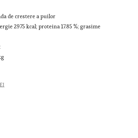
 de crestere a puilor
gie 2975 kcal; proteina 17.85 %; grasime
t
kg
e
EI