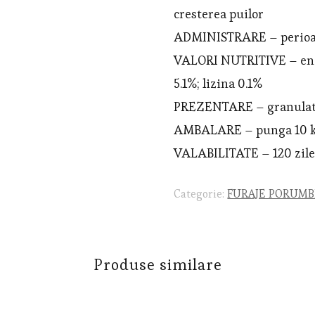
cresterea puilor
ADMINISTRARE – perioada
VALORI NUTRITIVE – ener
5.1%; lizina 0.1%
PREZENTARE – granula
AMBALARE – punga 10 
VALABILITATE – 120 zil
Categorie:
FURAJE PORUMB
Produse similare