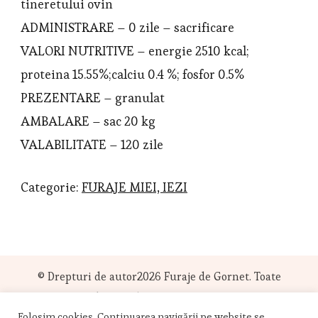
tineretului ovin
ADMINISTRARE – 0 zile – sacrificare
VALORI NUTRITIVE – energie 2510 kcal;
proteina 15.55%;calciu 0.4 %; fosfor 0.5%
PREZENTARE – granulat
AMBALARE – sac 20 kg
VALABILITATE – 120 zile
Categorie:
FURAJE MIEI, IEZI
© Drepturi de autor2026
Furaje de Gornet
. Toate
drepturile sunt rezervate.
Folosim cookies. Continuarea navigării pe website se
Sarada Lite | Dezvoltată de
Blossom Themes
. Propulsată